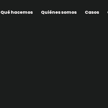
Qué hacemos
Quiénes somos
Casos