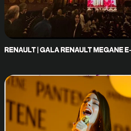
RENAULT | GALA RENAULT MEGANE E