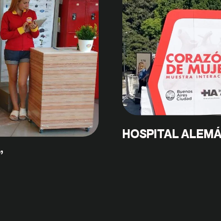
HOSPITAL ALEMÁ
”