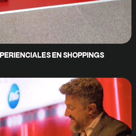
XPERIENCIALES EN SHOPPINGS