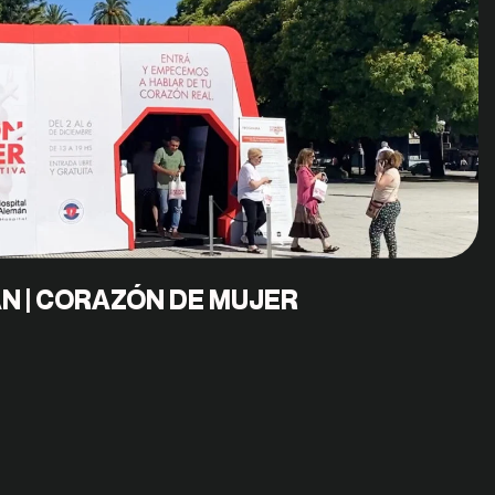
N | CORAZÓN DE MUJER