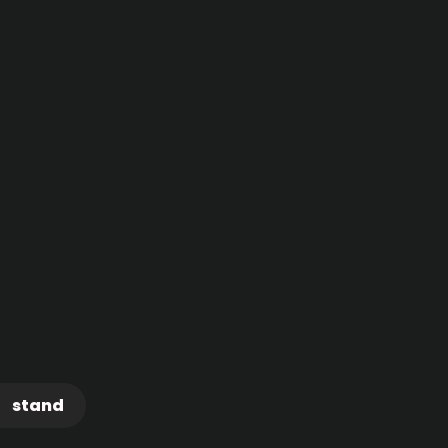
stand